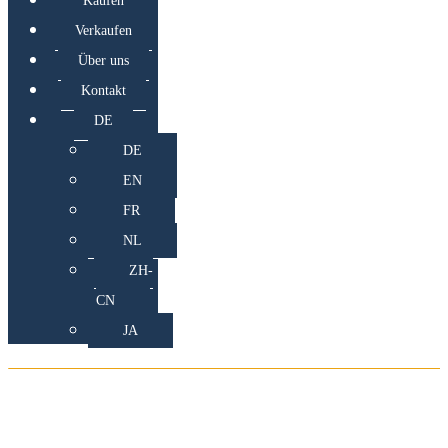
Kaufen
Verkaufen
Über uns
Kontakt
DE
DE
EN
FR
NL
ZH-
CN
JA
Erstklassige Kollektionen.