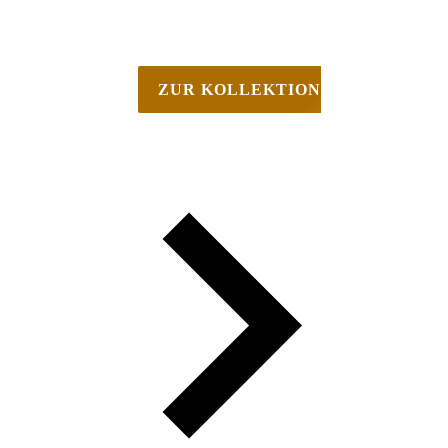
Vom Youngster bis zum Grand-Prix-
Pferd.
ZUR KOLLEKTION