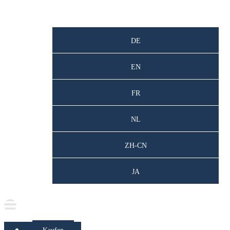
DE
DE
EN
FR
NL
ZH-CN
JA